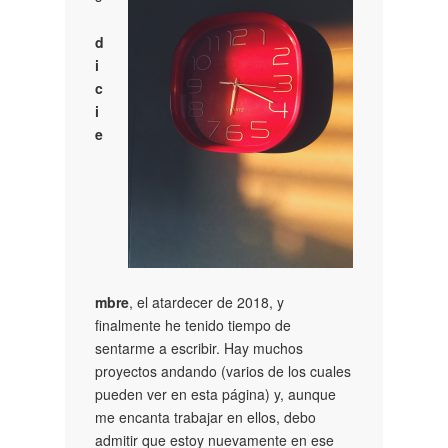
d
i
c
i
e
mbre
, el atardecer de 2018, y
finalmente he tenido tiempo de
sentarme a escribir. Hay muchos
proyectos andando (varios de los cuales
pueden ver en esta página) y, aunque
me encanta trabajar en ellos, debo
admitir que estoy nuevamente en ese