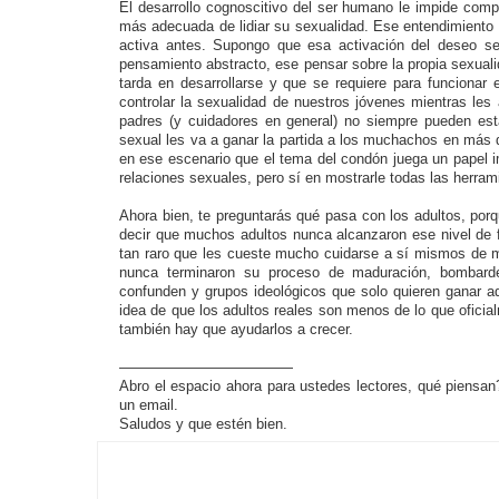
El desarrollo cognoscitivo del ser humano le impide com
más adecuada de lidiar su sexualidad. Ese entendimiento 
activa antes. Supongo que esa activación del deseo se
pensamiento abstracto, ese pensar sobre la propia sexualid
tarda en desarrollarse y que se requiere para funcion
controlar la sexualidad de nuestros jóvenes mientras le
padres (y cuidadores en general) no siempre pueden esta
sexual les va a ganar la partida a los muchachos en más 
en ese escenario que el tema del condón juega un papel 
relaciones sexuales, pero sí en mostrarle todas las herram
Ahora bien, te preguntarás qué pasa con los adultos, po
decir que muchos adultos nunca alcanzaron ese nivel de 
tan raro que les cueste mucho cuidarse a sí mismos de 
nunca terminaron su proceso de maduración, bombardea
confunden y grupos ideológicos que solo quieren ganar a
idea de que los adultos reales son menos de lo que oficia
también hay que ayudarlos a crecer.
————————————
Abro el espacio ahora para ustedes lectores, qué piensan
un email.
Saludos y que estén bien.