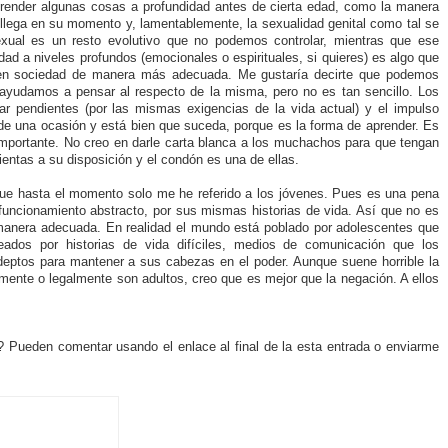
prender algunas cosas a profundidad antes de cierta edad, como la manera
llega en su momento y, lamentablemente, la sexualidad genital como tal se
xual es un resto evolutivo que no podemos controlar, mientras que ese
ad a niveles profundos (emocionales o espirituales, si quieres) es algo que
ar en sociedad de manera más adecuada. Me gustaría decirte que podemos
s ayudamos a pensar al respecto de la misma, pero no es tan sencillo. Los
r pendientes (por las mismas exigencias de la vida actual) y el impulso
de una ocasión y está bien que suceda, porque es la forma de aprender. Es
importante. No creo en darle carta blanca a los muchachos para que tengan
ientas a su disposición y el condón es una de ellas.
rque hasta el momento solo me he referido a los jóvenes. Pues es una pena
funcionamiento abstracto, por sus mismas historias de vida. Así que no es
manera adecuada. En realidad el mundo está poblado por adolescentes que
dos por historias de vida difíciles, medios de comunicación que los
deptos para mantener a sus cabezas en el poder. Aunque suene horrible la
lmente o legalmente son adultos, creo que es mejor que la negación. A ellos
? Pueden comentar usando el enlace al final de la esta entrada o enviarme