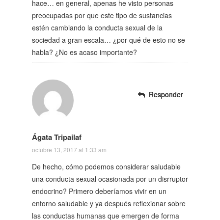
hace… en general, apenas he visto personas
preocupadas por que este tipo de sustancias
estén cambiando la conducta sexual de la
sociedad a gran escala… ¿por qué de esto no se
habla? ¿No es acaso importante?
Responder
Responder
Responder
Responder
Ágata Tripailaf
octubre 13, 2017 at 1:33 am
De hecho, cómo podemos considerar saludable
una conducta sexual ocasionada por un disrruptor
endocrino? Primero deberíamos vivir en un
entorno saludable y ya después reflexionar sobre
las conductas humanas que emergen de forma