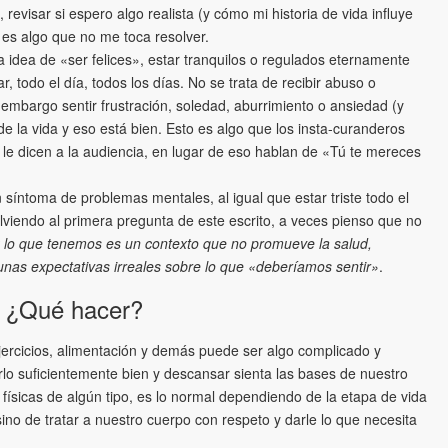
 revisar si espero algo realista (y cómo mi historia de vida influye
i es algo que no me toca resolver.
a idea de «ser felices», estar tranquilos o regulados eternamente
r, todo el día, todos los días. No se trata de recibir abuso o
 embargo sentir frustración, soledad, aburrimiento o ansiedad (y
 la vida y eso está bien. Esto es algo que los insta-curanderos
 le dicen a la audiencia, en lugar de eso hablan de «Tú te mereces
n síntoma de problemas mentales, al igual que estar triste todo el
olviendo al primera pregunta de este escrito, a veces pienso que no
z lo que tenemos es un contexto que no promueve la salud,
as expectativas irreales sobre lo que «deberíamos sentir»
.
¿Qué hacer?
jercicios, alimentación y demás puede ser algo complicado y
rlo suficientemente bien y descansar sienta las bases de nuestro
ísicas de algún tipo, es lo normal dependiendo de la etapa de vida
ino de tratar a nuestro cuerpo con respeto y darle lo que necesita