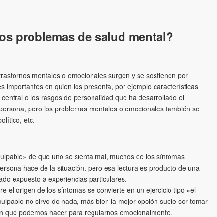
los problemas de salud mental?
 trastornos mentales o emocionales surgen y se sostienen por
s importantes en quien los presenta, por ejemplo características
 central o los rasgos de personalidad que ha desarrollado el
la persona, pero los problemas mentales o emocionales también se
olítico, etc.
«culpable» de que uno se sienta mal, muchos de los síntomas
persona hace de la situación, pero esa lectura es producto de una
stado expuesto a experiencias particulares.
bre el origen de los síntomas se convierte en un ejercicio tipo «el
l culpable no sirve de nada, más bien la mejor opción suele ser tomar
 en qué podemos hacer para regularnos emocionalmente.