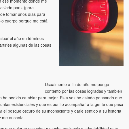
 en ese momento donde me
masiado pan» (para
 de tomar unos días para
pio cuerpo porque me está
aluar el año en términos
rtirles algunas de las cosas
Usualmente a fin de año me pongo
contento por las cosas logradas y también
 no he podido cambiar para mejor. Esta vez he estado pensando que
untas existenciales y que es bonito acompañar a la gente que pasa
ar el bosque oscuro de su inconsciente y darle sentido a su historia
 y me encanta.
as que quieran escuchar y mucha paciencia y adaptabilidad para