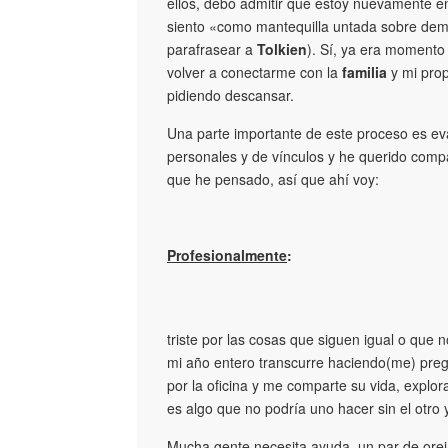
ellos, debo admitir que estoy nuevamente
siento «como mantequilla untada sobre de
parafrasear a
Tolkien
). Sí, ya era momento
volver a conectarme con la
familia
y mi pro
pidiendo descansar.
Una parte importante de este proceso es ev
personales y de vínculos y he querido compa
que he pensado, así que ahí voy:
Profesionalmente
:
triste por las cosas que siguen igual o que
mi año entero transcurre haciendo(me) preg
por la oficina y me comparte su vida, explor
es algo que no podría uno hacer sin el otro
Mucha gente necesita ayuda, un par de orej