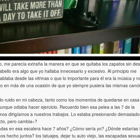
empo, me parecía extraña la manera en que se quitaba los zapatos sin de
abello era algo que yo hallaba innecesario y excesivo. Al principio me
blaba desde las vitrinas o que lo importante para él era la música y no
arto en más de una ocasión de que yo siempre pusiera las mismas canc
iado ruido en mi cabeza, tanto como los momentos de quedarse en casa 
unque odiaba hacer ejercicio. Recuerdo bien esa pelea a las 7 de la
nos dirigíamos a nuestros trabajos. Lo estaba presionando demasiado
ecto, pero cambia»?
das en esa escalera hace 7 años? ¿Cómo sería yo? ¿Dónde estarías 
hecho juntos? los tatuajes, dejar tu auto viejo, las escapadas sexua