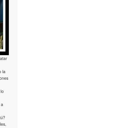
satar
 la
iones
lo
 a
tú?
les,