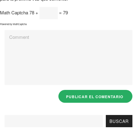
Math Captcha
78 +
= 79
Powered by
MathCaptcha
BUSCAR