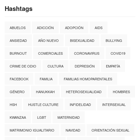
Hashtags
ABUELOS
ADICCIÓN
ADOPCIÓN
AIDS
ANSIEDAD
AÑO NUEVO
BISEXUALIDAD
BULLYING
BURNOUT
COMERCIALES
CORONAVIRUS
COVID19
CRIME DE ODIO
CULTURA
DEPRESIÓN
EMPATÍA
FACEBOOK
FAMILIA
FAMILIAS HOMOPARENTALES
GÉNERO
HANUKKAH
HETEROSEXUALIDAD
HOMBRES
HSH
HUSTLE CULTURE
INFIDELIDAD
INTERSEXUAL
KWANZAA
LGBT
MATERNIDAD
MATRIMONIO IGUALITARIO
NAVIDAD
ORIENTACIÓN SEXUAL