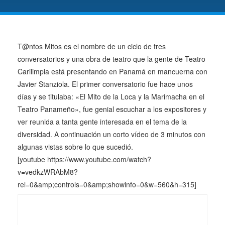
T@ntos Mitos es el nombre de un ciclo de tres
conversatorios y una obra de teatro que la gente de Teatro
Carilimpia está presentando en Panamá en mancuerna con
Javier Stanziola. El primer conversatorio fue hace unos
días y se titulaba: «El Mito de la Loca y la Marimacha en el
Teatro Panameño», fue genial escuchar a los expositores y
ver reunida a tanta gente interesada en el tema de la
diversidad. A continuación un corto vídeo de 3 minutos con
algunas vistas sobre lo que sucedió.
[youtube https://www.youtube.com/watch?
v=vedkzWRAbM8?
rel=0&amp;controls=0&amp;showinfo=0&w=560&h=315]