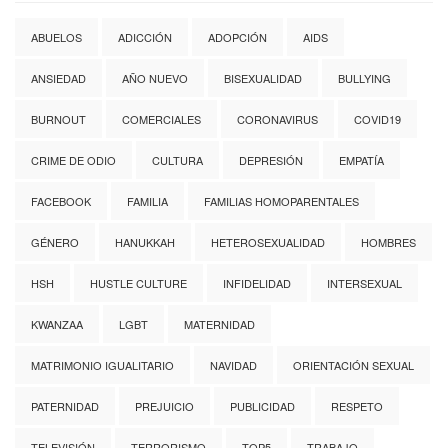
ABUELOS
ADICCIÓN
ADOPCIÓN
AIDS
ANSIEDAD
AÑO NUEVO
BISEXUALIDAD
BULLYING
BURNOUT
COMERCIALES
CORONAVIRUS
COVID19
CRIME DE ODIO
CULTURA
DEPRESIÓN
EMPATÍA
FACEBOOK
FAMILIA
FAMILIAS HOMOPARENTALES
GÉNERO
HANUKKAH
HETEROSEXUALIDAD
HOMBRES
HSH
HUSTLE CULTURE
INFIDELIDAD
INTERSEXUAL
KWANZAA
LGBT
MATERNIDAD
MATRIMONIO IGUALITARIO
NAVIDAD
ORIENTACIÓN SEXUAL
PATERNIDAD
PREJUICIO
PUBLICIDAD
RESPETO
TELEVISIÓN
TERRORISMO
TOP5
TRABAJO