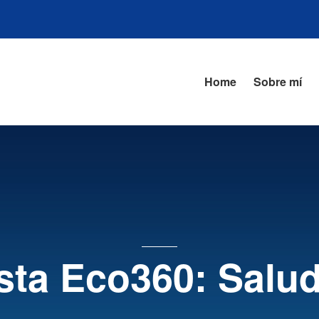
Home
Sobre mí
sta Eco360: Salu