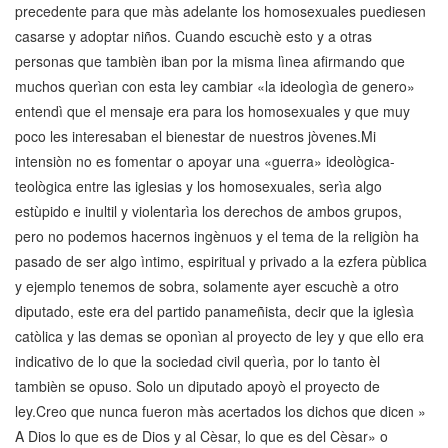
precedente para que màs adelante los homosexuales puediesen
casarse y adoptar niños. Cuando escuchè esto y a otras
personas que tambièn iban por la misma lìnea afirmando que
muchos querìan con esta ley cambiar «la ideologìa de genero»
entendì que el mensaje era para los homosexuales y que muy
poco les interesaban el bienestar de nuestros jòvenes.Mi
intensiòn no es fomentar o apoyar una «guerra» ideològica-
teològica entre las iglesias y los homosexuales, serìa algo
estùpido e inultil y violentarìa los derechos de ambos grupos,
pero no podemos hacernos ingènuos y el tema de la religiòn ha
pasado de ser algo ìntimo, espiritual y privado a la ezfera pùblica
y ejemplo tenemos de sobra, solamente ayer escuchè a otro
diputado, este era del partido panameñista, decir que la iglesìa
catòlica y las demas se oponìan al proyecto de ley y que ello era
indicativo de lo que la sociedad civil querìa, por lo tanto èl
tambièn se opuso. Solo un diputado apoyò el proyecto de
ley.Creo que nunca fueron màs acertados los dichos que dicen »
A Dios lo que es de Dios y al Cèsar, lo que es del Cèsar» o