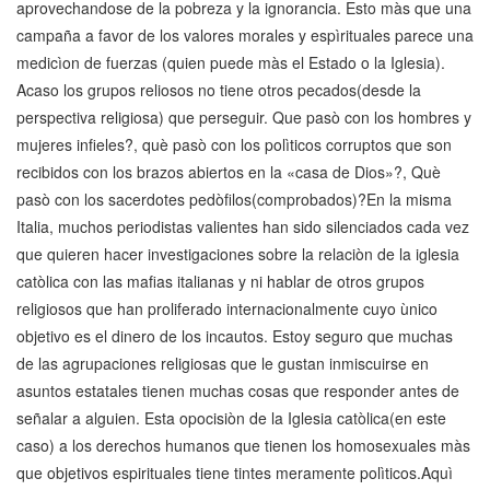
aprovechandose de la pobreza y la ignorancia. Esto màs que una
campaña a favor de los valores morales y espìrituales parece una
medicìon de fuerzas (quien puede màs el Estado o la Iglesia).
Acaso los grupos reliosos no tiene otros pecados(desde la
perspectiva religiosa) que perseguir. Que pasò con los hombres y
mujeres infieles?, què pasò con los polìticos corruptos que son
recibidos con los brazos abiertos en la «casa de Dios»?, Què
pasò con los sacerdotes pedòfilos(comprobados)?En la misma
Italia, muchos periodistas valientes han sido silenciados cada vez
que quieren hacer investigaciones sobre la relaciòn de la iglesia
catòlica con las mafias italianas y ni hablar de otros grupos
religiosos que han proliferado internacionalmente cuyo ùnico
objetivo es el dinero de los incautos. Estoy seguro que muchas
de las agrupaciones religiosas que le gustan inmiscuirse en
asuntos estatales tienen muchas cosas que responder antes de
señalar a alguien. Esta opocisiòn de la Iglesia catòlica(en este
caso) a los derechos humanos que tienen los homosexuales màs
que objetivos espirituales tiene tintes meramente polìticos.Aquì