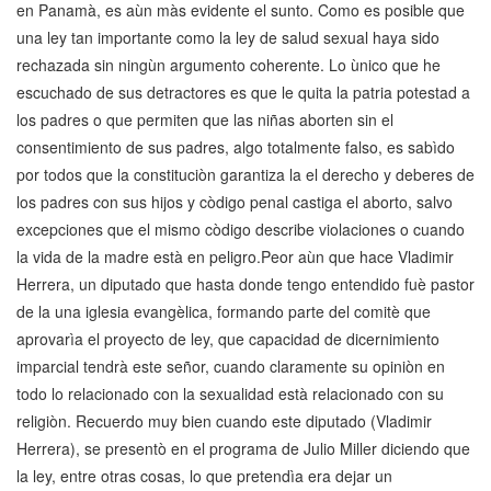
en Panamà, es aùn màs evidente el sunto. Como es posible que
una ley tan importante como la ley de salud sexual haya sido
rechazada sin ningùn argumento coherente. Lo ùnico que he
escuchado de sus detractores es que le quita la patria potestad a
los padres o que permiten que las niñas aborten sin el
consentimiento de sus padres, algo totalmente falso, es sabìdo
por todos que la constituciòn garantiza la el derecho y deberes de
los padres con sus hijos y còdigo penal castiga el aborto, salvo
excepciones que el mismo còdigo describe violaciones o cuando
la vida de la madre està en peligro.Peor aùn que hace Vladimir
Herrera, un diputado que hasta donde tengo entendido fuè pastor
de la una iglesia evangèlica, formando parte del comitè que
aprovarìa el proyecto de ley, que capacidad de dicernimiento
imparcial tendrà este señor, cuando claramente su opiniòn en
todo lo relacionado con la sexualidad està relacionado con su
religiòn. Recuerdo muy bien cuando este diputado (Vladimir
Herrera), se presentò en el programa de Julio Miller diciendo que
la ley, entre otras cosas, lo que pretendìa era dejar un