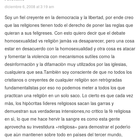
diciembre 6, 2008 at 3:19 am
Soy un fiel creyente en la democracia y la libertad, por ende creo
que las religiones tienen todo el derecho de poner las reglas que
quieran a sus feligreses. Con esto quiero decir que el debate
homosexualidad vs religiòn jamàs va desaparecer, pero una cosa
estar en desacuerdo con la homosexualidad y otra cosa es atacar
y fomentar la violencia con mecanismos sutìles como la
desinformaciòn y la difamaciòn muy utilizados por las iglesias,
cualquiera que sea.Tambièn soy consciente de que no todos los
cristianos o creyentes de cualquier religiòn son retrògradas
fundamentalistas por eso no podemos meter a todos los que
practican una religiòn en un solo saco. Lo cierto es que cada vez
màs, los hipòcritas lìderes religiosos sacan las garras y
demuestran sus verdaderas intensiones,no critico la fè religiosa
en sì, lo que me hace hervir la sangre es como esta gente
aprovecha su investidura «religiosa» para demostrar el poderìo
que aùn mantienen sobre todo en paìses del tercer mundo,